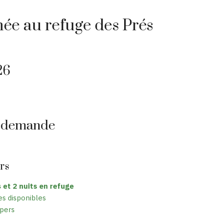
née au refuge des Prés
26
 demande
urs
s et 2 nuits en refuge
es disponibles
pers