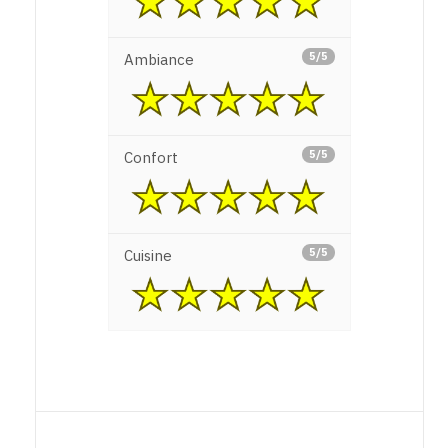
5/5
Ambiance
5/5
Confort
5/5
Cuisine