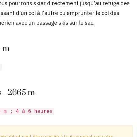
nous pourrons skier directement jusqu'au refuge des
sant d'un col à l'autre ou emprunter le col des
érien avec un passage skis sur le sac.
8 m
s
s - 2665 m
0 m ; 4 à 6 heures
dicatif et peut être modifié à tout moment par votre