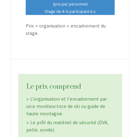
(prix par personne)
Stage de 4-6 participant.e.s
Prix = organisation + encadrement du
stage.
Le prix comprend
> L'organisation et l'encadrement par
un.e moniteur.trice de ski ou guide de
haute montagne.
> Le prêt du matériel de sécurité (DVA,
pelle, sonde).