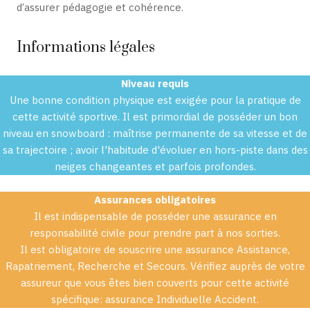
d’assurer pédagogie et cohérence.
Informations légales
Niveau requis
Une bonne condition physique est exigée pour la pratique de
cette activité sportive. Il est primordial de posséder un bon
niveau en snowboard : maîtrise permanente de sa vitesse et de
sa trajectoire ; avoir l'habitude d'évoluer en hors-piste dans des
neiges changeantes et parfois profondes.
Assurances obligatoires
Il est indispensable de posséder une assurance en
responsabilité civile pour prendre part à nos sorties.
Il est obligatoire de souscrire une assurance Assistance,
Rapatriement, Recherche et Secours. Vérifiez auprès de votre
assureur que vous êtes bien couverts pour cette activité
spécifique: assurance Individuelle Accident.